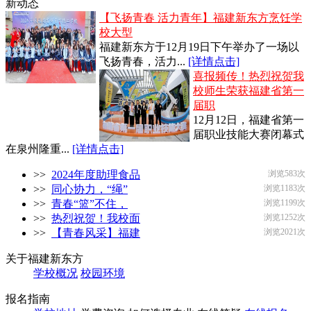
新动态
【飞扬青春 活力青年】福建新东方烹饪学
校大型
福建新东方于12月19日下午举办了一场以
飞扬青春，活力...
[详情点击]
喜报频传！热烈祝贺我
校师生荣获福建省第一
届职
12月12日，福建省第一
届职业技能大赛闭幕式
在泉州隆重...
[详情点击]
>>
2024年度助理食品
浏览583次
>>
同心协力，“绳”
浏览1183次
>>
青春“篮”不住，
浏览1199次
>>
热烈祝贺！我校面
浏览1252次
>>
【青春风采】福建
浏览2021次
关于福建新东方
学校概况
校园环境
报名指南