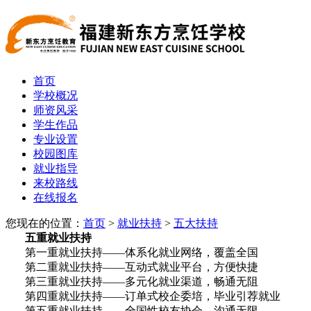
首页
学校概况
师资风采
学生作品
专业设置
校园图库
就业指导
来校路线
在线报名
您现在的位置：
首页
>
就业扶持
>
五大扶持
五重就业扶持
第一重就业
扶持
——
体系化就业网络，覆盖全国
第二重就业扶持——
互动式就业平台，方便快捷
第三重就业
扶持
——多元化就业渠道，畅通无阻
第四重就业
扶持
——订单式校企委培，毕业引荐就业
第五重就业
扶持
——全国性校友协会，沟通无限