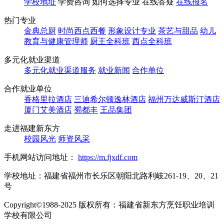
学校地址
学费咨询
如何选择专业
在线答疑
在线报名
热门专业
金典总厨
时尚西点西餐
形象设计专业
茶艺与甜品
幼儿
教育与健康管理师
厨王全科班
西点全科班
多元化就业渠道
多元化就业渠道服务
就业新闻
合作单位
合作就业单位
香格里拉酒店
三迪希尔顿逸林酒店
福州万达威斯汀酒店
厦门艾美酒店
蜀都丰
王品集团
走进福建新东方
校园风光
师资风采
手机网站访问地址：
https://m.fjxdf.com
学校地址：福建省福州市长乐区朝阳北路利岐261-19、20、21
号
Copyright©1988-2025 版权所有：福建省新东方烹饪职业培训
学校有限公司