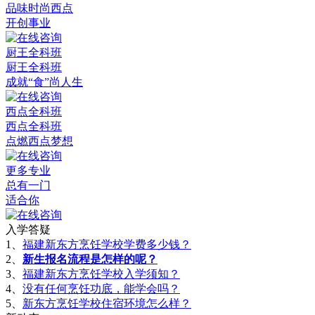
品味时尚西点
开创事业
厨王全科班
厨王全科班
成就“食”尚人生
西点全科班
西点全科班
点燃西点梦想
更多专业
总有一门
适合你
入学答疑
1、
福建新东方烹饪学校学费多少钱？
2、
新生报名流程是怎样的呢？
3、
福建新东方烹饪学校入学须知？
4、
没有任何烹饪功底，能学会吗？
5、
新东方烹饪学校住宿环境怎么样？