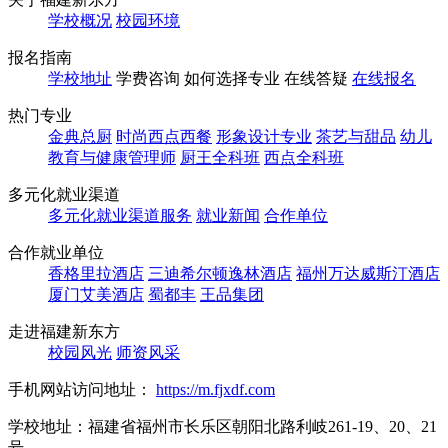
学校概况
校园环境
报名指南
学校地址
学费咨询
如何选择专业
在线答疑
在线报名
热门专业
金典总厨
时尚西点西餐
形象设计专业
茶艺与甜品
幼儿
教育与健康管理师
厨王全科班
西点全科班
多元化就业渠道
多元化就业渠道服务
就业新闻
合作单位
合作就业单位
香格里拉酒店
三迪希尔顿逸林酒店
福州万达威斯汀酒店
厦门艾美酒店
蜀都丰
王品集团
走进福建新东方
校园风光
师资风采
手机网站访问地址：
https://m.fjxdf.com
学校地址：福建省福州市长乐区朝阳北路利岐261-19、20、21
号