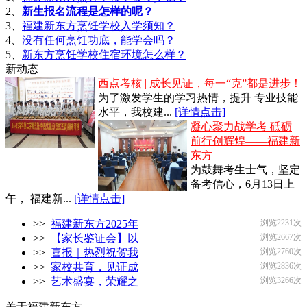
2、
新生报名流程是怎样的呢？
3、
福建新东方烹饪学校入学须知？
4、
没有任何烹饪功底，能学会吗？
5、
新东方烹饪学校住宿环境怎么样？
新动态
西点考核 | 成长见证，每一“克”都是进步！
为了激发学生的学习热情，提升 专业技能
水平，我校建...
[详情点击]
凝心聚力战学考 砥砺
前行创辉煌——福建新
东方
为鼓舞考生士气，坚定
备考信心，6月13日上
午， 福建新...
[详情点击]
>>
福建新东方2025年
浏览2231次
>>
【家长鉴证会】以
浏览2667次
>>
喜报｜热烈祝贺我
浏览2760次
>>
家校共育，见证成
浏览2836次
>>
艺术盛宴，荣耀之
浏览3266次
关于福建新东方