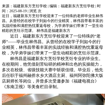
来源：福建新东方烹饪学校 | 编辑：福建新东方烹饪学校 | 时
间：2025-08-19 | 浏览
次
近日，福建新东方烹饪学校迎来了一位特殊的老师毕业生林伟
昌。从曾经的在校学子到如今的行业精英，林伟昌带着丰富的
实战经验和满腔热忱重返母校，为学弟学妹们带来了一堂生动
精彩的烹饪示范课。 林伟昌是福建新东方
近日，福建新东方烹饪学校迎来了一位特殊的“老
师”——毕业生林伟昌。从曾经的在校学子到如今的行
业精英，林伟昌带着丰富的实战经验和满腔热忱重返母
校，为学弟学妹们带来了一堂生动精彩的烹饪示范课。
林伟昌是福建新东方烹饪学校烹饪专业的毕业生。
在校期间，他凭借刻苦钻研的精神和出色的实操能力，
多次在校级、省级技能大赛中斩获佳绩。毕业后，他先
后任职于福州融侨水乡大酒店主厨、福州阿弥陀佛大饭
店厨师长等岗位，并曾多次受邀参加《福建电视台》
《东南卫视》等美食栏目录制。