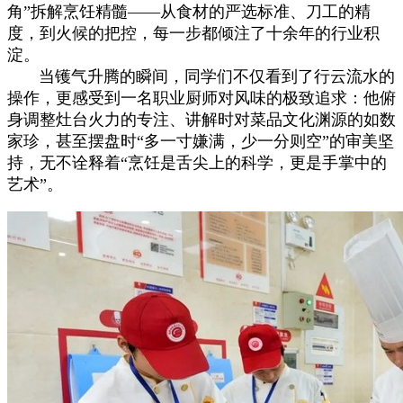
角”拆解烹饪精髓——从食材的严选标准、刀工的精
度，到火候的把控，每一步都倾注了十余年的行业积
淀。
当镬气升腾的瞬间，同学们不仅看到了行云流水的
操作，更感受到一名职业厨师对风味的极致追求：他俯
身调整灶台火力的专注、讲解时对菜品文化渊源的如数
家珍，甚至摆盘时“多一寸嫌满，少一分则空”的审美坚
持，无不诠释着“烹饪是舌尖上的科学，更是手掌中的
艺术”。