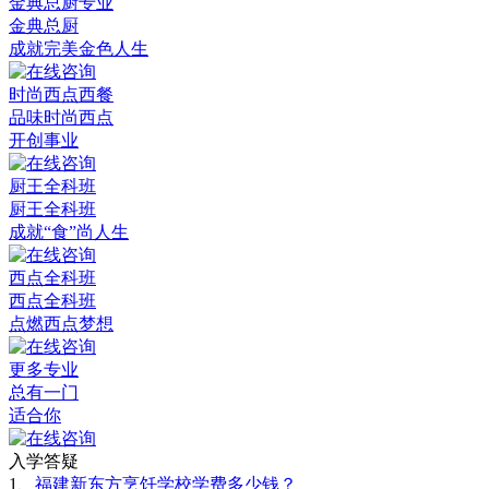
金典总厨专业
金典总厨
成就完美金色人生
时尚西点西餐
品味时尚西点
开创事业
厨王全科班
厨王全科班
成就“食”尚人生
西点全科班
西点全科班
点燃西点梦想
更多专业
总有一门
适合你
入学答疑
1、
福建新东方烹饪学校学费多少钱？